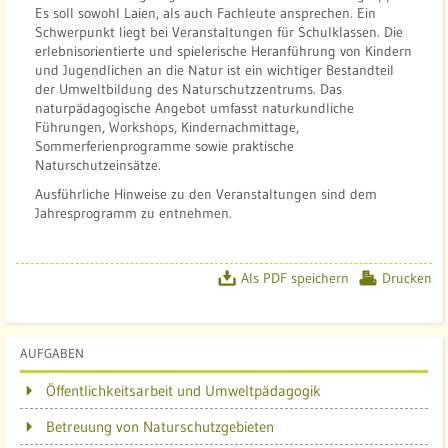
z
Es soll sowohl Laien, als auch Fachleute ansprechen. Ein
e
Schwerpunkt liegt bei Veranstaltungen für Schulklassen. Die
n
erlebnisorientierte und spielerische Heranführung von Kindern
und Jugendlichen an die Natur ist ein wichtiger Bestandteil
t
der Umweltbildung des Naturschutzzentrums. Das
r
naturpädagogische Angebot umfasst naturkundliche
u
Führungen, Workshops, Kindernachmittage,
Sommerferienprogramme sowie praktische
m
Naturschutzeinsätze.
S
Ausführliche Hinweise zu den Veranstaltungen sind dem
c
Jahresprogramm zu entnehmen.
h
o
p
Als PDF speichern
Drucken
f
l
o
AUFGABEN
c
h
Öffentlichkeitsarbeit und Umweltpädagogik
e
Betreuung von Naturschutzgebieten
r