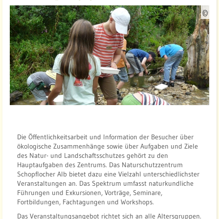
Q
©
u
e
l
l
e
:
N
a
t
u
Die Öffentlichkeitsarbeit und Information der Besucher über
r
ökologische Zusammenhänge sowie über Aufgaben und Ziele
s
des Natur- und Landschaftsschutzes gehört zu den
c
Hauptaufgaben des Zentrums. Das Naturschutzzentrum
h
Schopflocher Alb bietet dazu eine Vielzahl unterschiedlichster
Veranstaltungen an. Das Spektrum umfasst naturkundliche
u
Führungen und Exkursionen, Vorträge, Seminare,
t
Fortbildungen, Fachtagungen und Workshops.
z
Das Veranstaltungsangebot richtet sich an alle Altersgruppen.