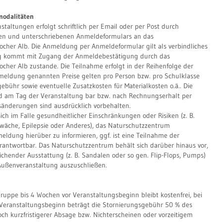
odalitäten
altungen erfolgt schriftlich per Email oder per Post durch
en und unterschriebenen Anmeldeformulars an das
cher Alb. Die Anmeldung per Anmeldeformular gilt als verbindliches
ag kommt mit Zugang der Anmeldebestätigung durch das
cher Alb zustande. Die Teilnahme erfolgt in der Reihenfolge der
meldung genannten Preise gelten pro Person bzw. pro Schulklasse
bühr sowie eventuelle Zusatzkosten für Materialkosten o.ä.. Die
d am Tag der Veranstaltung bar bzw. nach Rechnungserhalt per
sänderungen sind ausdrücklich vorbehalten.
sich im Falle gesundheitlicher Einschränkungen oder Risiken (z. B.
hwäche, Epilepsie oder Anderes), das Naturschutzzentrum
eldung hierüber zu informieren, ggf. ist eine Teilnahme der
erantwortbar. Das Naturschutzzentrum behält sich darüber hinaus vor,
ichender Ausstattung (z. B. Sandalen oder so gen. Flip-Flops, Pumps)
Außenveranstaltung auszuschließen.
ruppe bis 4 Wochen vor Veranstaltungsbeginn bleibt kostenfrei, bei
 Veranstaltungsbeginn beträgt die Stornierungsgebühr 50 % des
och kurzfristigerer Absage bzw. Nichterscheinen oder vorzeitigem