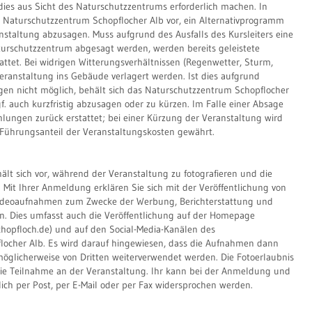
dies aus Sicht des Naturschutzzentrums erforderlich machen. In
as Naturschutzzentrum Schopflocher Alb vor, ein Alternativprogramm
nstaltung abzusagen. Muss aufgrund des Ausfalls des Kursleiters eine
urschutzzentrum abgesagt werden, werden bereits geleistete
tet. Bei widrigen Witterungsverhältnissen (Regenwetter, Sturm,
Veranstaltung ins Gebäude verlagert werden. Ist dies aufgrund
en nicht möglich, behält sich das Naturschutzzentrum Schopflocher
gf. auch kurzfristig abzusagen oder zu kürzen. Im Falle einer Absage
hlungen zurück erstattet; bei einer Kürzung der Veranstaltung wird
 Führungsanteil der Veranstaltungskosten gewährt.
lt sich vor, während der Veranstaltung zu fotografieren und die
n. Mit Ihrer Anmeldung erklären Sie sich mit der Veröffentlichung von
ideoaufnahmen zum Zwecke der Werbung, Berichterstattung und
. Dies umfasst auch die Veröffentlichung auf der Homepage
opfloch.de) und auf den Social-Media-Kanälen des
ocher Alb. Es wird darauf hingewiesen, dass die Aufnahmen dann
möglicherweise von Dritten weiterverwendet werden. Die Fotoerlaubnis
 die Teilnahme an der Veranstaltung. Ihr kann bei der Anmeldung und
tlich per Post, per E-Mail oder per Fax widersprochen werden.