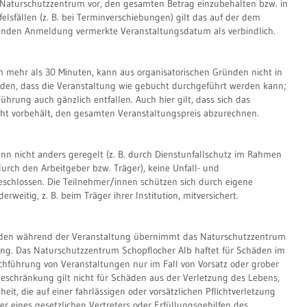
 Naturschutzzentrum vor, den gesamten Betrag einzubehalten bzw. in
elsfällen (z. B. bei Terminverschiebungen) gilt das auf der dem
enden Anmeldung vermerkte Veranstaltungsdatum als verbindlich.
m mehr als 30 Minuten, kann aus organisatorischen Gründen nicht in
rden, dass die Veranstaltung wie gebucht durchgeführt werden kann;
rung auch gänzlich entfallen. Auch hier gilt, dass sich das
ht vorbehält, den gesamten Veranstaltungspreis abzurechnen.
nn nicht anders geregelt (z. B. durch Dienstunfallschutz im Rahmen
urch den Arbeitgeber bzw. Träger), keine Unfall- und
schlossen. Die Teilnehmer/innen schützen sich durch eigene
rweitig, z. B. beim Träger ihrer Institution, mitversichert.
den während der Veranstaltung übernimmt das Naturschutzzentrum
ung. Das Naturschutzzentrum Schopflocher Alb haftet für Schäden im
führung von Veranstaltungen nur im Fall von Vorsatz oder grober
beschränkung gilt nicht für Schäden aus der Verletzung des Lebens,
it, die auf einer fahrlässigen oder vorsätzlichen Pflichtverletzung
 eines gesetzlichen Vertreters oder Erfüllungsgehilfen des