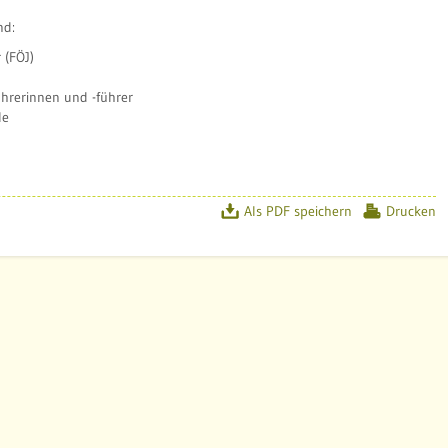
nd:
 (FÖJ)
hrerinnen und -führer
le
!
Als PDF speichern
Drucken