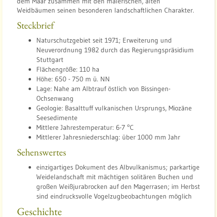
dem Maar zusammen mit den malerischen, alten
t
Weidbäumen seinen besonderen landschaftlichen Charakter.
r
Steckbrief
u
Naturschutzgebiet seit 1971; Erweiterung und
m
Neuverordnung 1982 durch das Regierungspräsidium
S
Stuttgart
c
Flächengröße: 110 ha
h
Höhe: 650 - 750 m ü. NN
Lage: Nahe am Albtrauf östlich von Bissingen-
o
Ochsenwang
p
Geologie: Basalttuff vulkanischen Ursprungs, Miozäne
f
Seesedimente
l
Mittlere Jahrestemperatur: 6-7 °C
o
Mittlerer Jahresniederschlag: über 1000 mm Jahr
c
Sehenswertes
h
einzigartiges Dokument des Albvulkanismus; parkartige
e
Weidelandschaft mit mächtigen solitären Buchen und
r
großen Weißjurabrocken auf den Magerrasen; im Herbst
A
sind eindrucksvolle Vogelzugbeobachtungen möglich
l
Geschichte