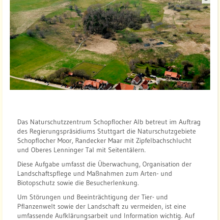
u
e
l
l
e
:
N
a
t
u
Das Naturschutzzentrum Schopflocher Alb betreut im Auftrag
r
des Regierungspräsidiums Stuttgart die Naturschutzgebiete
s
Schopflocher Moor, Randecker Maar mit Zipfelbachschlucht
c
und Oberes Lenninger Tal mit Seitentälern.
h
Diese Aufgabe umfasst die Überwachung, Organisation der
u
Landschaftspflege und Maßnahmen zum Arten- und
t
Biotopschutz sowie die Besucherlenkung.
z
Um Störungen und Beeinträchtigung der Tier- und
z
Pflanzenwelt sowie der Landschaft zu vermeiden, ist eine
umfassende Aufklärungsarbeit und Information wichtig. Auf
e