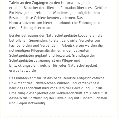
Tafeln an den Zugängen zu den Naturschutzgebieten
n
erhalten Besucher detaillierte Information über diese Gebiete.
t
Ein Netz gekennzeichneter Wanderwege ermöglicht dem
r
Besucher diese Gebiete kennen zu lernen. Das
Naturschutzzentrum bietet naturkundliche Führungen in
u
diesen Schutzgebieten an.
m
Bei der Betreuung der Naturschutzgebiete kooperieren die
S
betroffenen Gemeinden, Förster, Landwirte, Vertreter von
c
Fachbehörden und Verbände. In Arbeitskreisen werden die
h
notwendigen Pflegemaßnahmen in den betreuten
Schutzgebieten geplant und bewertet. Grundlage der
o
Schutzgebietesbetreuung ist ein Pflege- und
p
Entwicklungsplan, welcher für jedes Naturschutzgebiet
f
erarbeitet wurde.
l
Das Randecker Maar ist das bedeutendste erdgeschichtliche
o
Dokument des Schwäbischen Vulkans und verdankt sein
c
heutiges Landschaftsbild vor allem der Beweidung. Für die
Erhaltung dieser parkartigen Weidelandschaft am Albtrauf ist
h
deshalb die Fortführung der Beweidung mit Rindern, Schafen
e
und Ziegen notwendig.
r
A