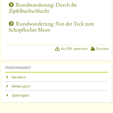
Rundwanderung: Durch die
n
Zipfelbachschlucht
t
r
Rundwanderung: Von der Teck zum
u
Schopflocher Moor
m
S
c
h
Als PDF speichern
Drucken
o
p
f
FREIZEITANGEBOT
l
Wandern
o
c
Wintersport
h
Spielregeln
e
r
A