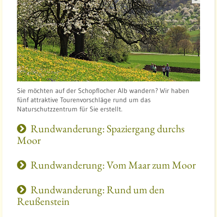
u
e
l
l
e
:
N
a
Sie möchten auf der Schopflocher Alb wandern? Wir haben
t
fünf attraktive Tourenvorschläge rund um das
Naturschutzzentrum für Sie erstellt.
u
r
Rundwanderung: Spaziergang durchs
s
Moor
c
h
Rundwanderung: Vom Maar zum Moor
u
t
Rundwanderung: Rund um den
z
Reußenstein
z
e