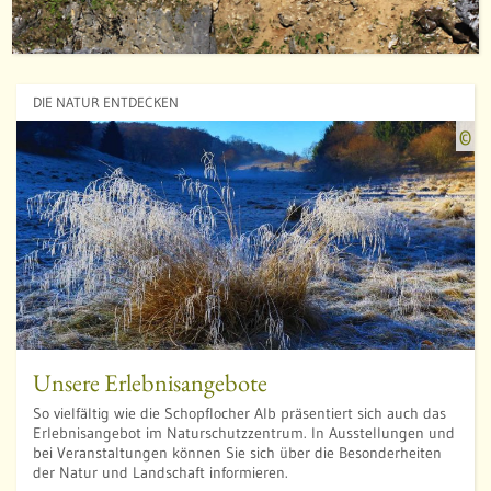
:
o
i
DIE NATUR ENTDECKEN
s
Q
©
s
u
a
e
l
l
e
:
D
i
e
Unsere Erlebnisangebote
t
So vielfältig wie die Schopflocher Alb präsentiert sich auch das
e
Erlebnisangebot im Naturschutzzentrum. In Ausstellungen und
r
bei Veranstaltungen können Sie sich über die Besonderheiten
R
der Natur und Landschaft informieren.