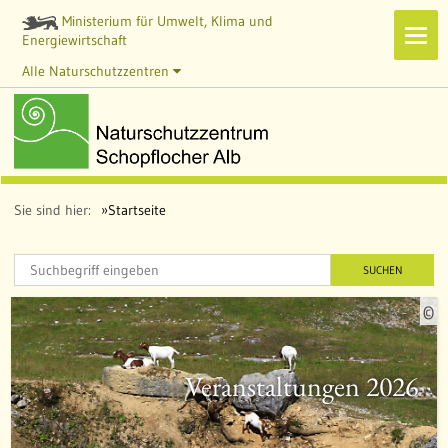
Ministerium für Umwelt, Klima und
Navi
Energiewirtschaft
zeig
Alle Naturschutzzentren
Sie sind hier:
Startseite
SUCHEN
©
u
e
l
Veranstaltungen 2026
l
e