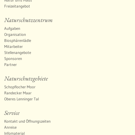
w
Freizeitangebot
ä
b
Naturschutzzentrum
i
Aufgaben
s
Organisation
c
Biosphärenlädle
h
Mitarbeiter
e
Stellenangebote
A
Sponsoren
Partner
l
b
Naturschutzgebiete
(
Schopflocher Moor
G
Randecker Maar
e
Oberes Lenninger Tal
s
c
Service
h
Kontakt und Öffnungszeiten
ä
Anreise
f
Infomaterial