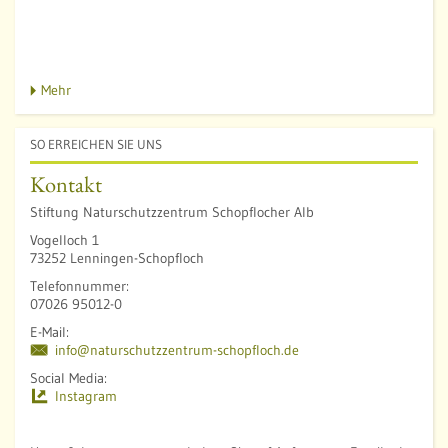
u
o
f
f
Mehr
SO ERREICHEN SIE UNS
Kontakt
Stiftung Naturschutzzentrum Schopflocher Alb
Vogelloch 1
73252 Lenningen-Schopfloch
Telefonnummer:
07026 95012-0
E-Mail:
info@naturschutzzentrum-schopfloch.de
Social Media:
Instagram