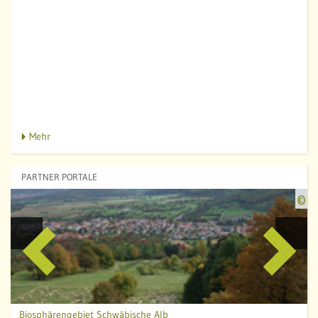
Mehr
PARTNER PORTALE
Q
©
u
e
l
l
e
:
B
Biosphärengebiet Schwäbische Alb