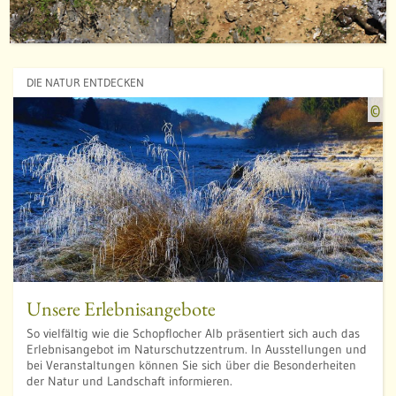
:
o
i
DIE NATUR ENTDECKEN
s
Q
©
s
u
a
e
l
l
e
:
D
i
e
Unsere Erlebnisangebote
t
So vielfältig wie die Schopflocher Alb präsentiert sich auch das
e
Erlebnisangebot im Naturschutzzentrum. In Ausstellungen und
r
bei Veranstaltungen können Sie sich über die Besonderheiten
R
der Natur und Landschaft informieren.