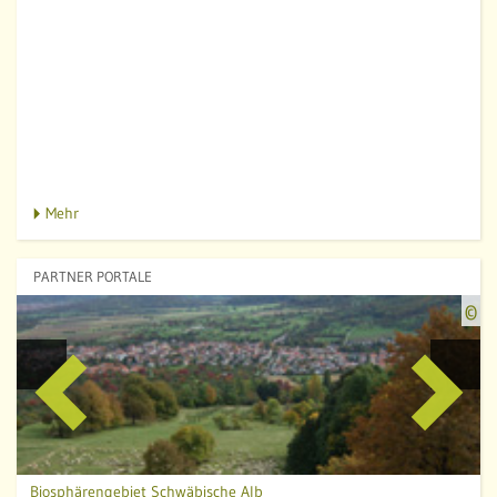
Mehr
PARTNER PORTALE
Q
©
u
e
l
l
e
:
B
Biosphärengebiet Schwäbische Alb