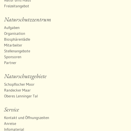
w
Freizeitangebot
ä
b
Naturschutzzentrum
i
Aufgaben
s
Organisation
c
Biosphärenlädle
h
Mitarbeiter
e
Stellenangebote
A
Sponsoren
Partner
l
b
Naturschutzgebiete
(
Schopflocher Moor
G
Randecker Maar
e
Oberes Lenninger Tal
s
c
Service
h
Kontakt und Öffnungszeiten
ä
Anreise
f
Infomaterial