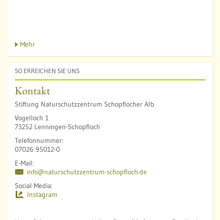
u
o
f
f
Mehr
SO ERREICHEN SIE UNS
Kontakt
Stiftung Naturschutzzentrum Schopflocher Alb
Vogelloch 1
73252 Lenningen-Schopfloch
Telefonnummer:
07026 95012-0
E-Mail:
info@naturschutzzentrum-schopfloch.de
Social Media:
Instagram