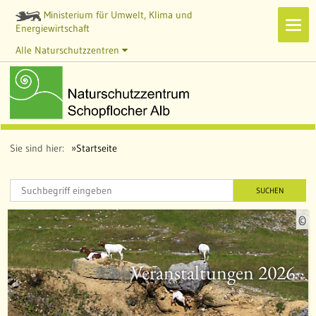
Ministerium für Umwelt, Klima und
Navi
Energiewirtschaft
zeig
Alle Naturschutzzentren
Sie sind hier:
Startseite
SUCHEN
©
u
e
l
Veranstaltungen 2026
l
e