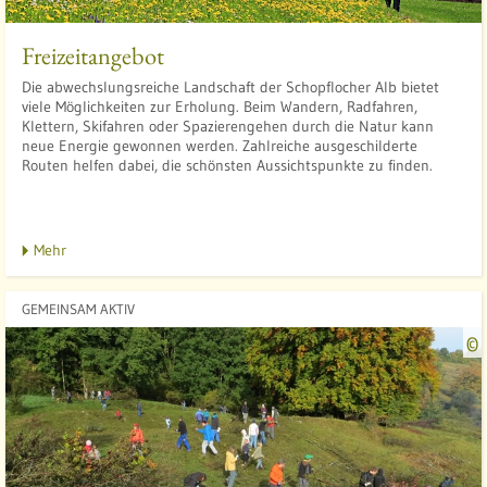
t
f
Freizeitangebot
l
Die abwechslungsreiche Landschaft der Schopflocher Alb bietet
viele Möglichkeiten zur Erholung. Beim Wandern, Radfahren,
Klettern, Skifahren oder Spazierengehen durch die Natur kann
neue Energie gewonnen werden. Zahlreiche ausgeschilderte
Routen helfen dabei, die schönsten Aussichtspunkte zu finden.
t
l
Mehr
GEMEINSAM AKTIV
©
t
l
l