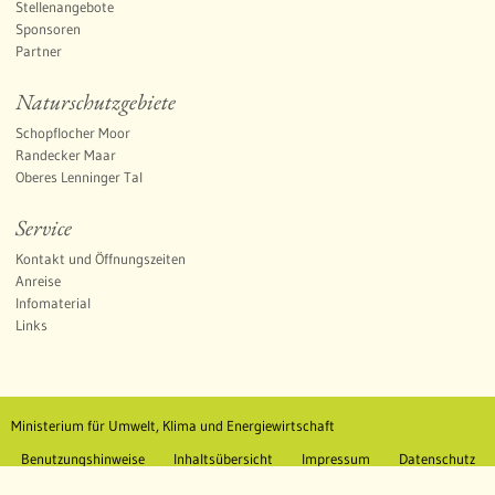
Stellenangebote
Sponsoren
Partner
Naturschutzgebiete
Schopflocher Moor
Randecker Maar
Oberes Lenninger Tal
Service
Kontakt und Öffnungszeiten
Anreise
Infomaterial
Links
Ministerium für Umwelt, Klima und Energiewirtschaft
Benutzungshinweise
Inhaltsübersicht
Impressum
Datenschutz
Unsere AGB
Erklärung zur Barrierefreiheit