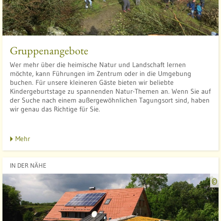
:
t
f
Gruppenangebote
l
Wer mehr über die heimische Natur und Landschaft lernen
möchte, kann Führungen im Zentrum oder in die Umgebung
buchen. Für unsere kleineren Gäste bieten wir beliebte
Kindergeburtstage zu spannenden Natur-Themen an. Wenn Sie auf
der Suche nach einem außergewöhnlichen Tagungsort sind, haben
wir genau das Richtige für Sie.
t
l
Mehr
IN DER NÄHE
©
t
l