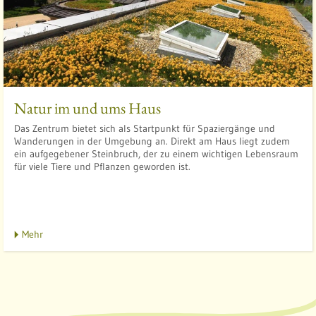
l
:
t
f
Natur im und ums Haus
l
Das Zentrum bietet sich als Startpunkt für Spaziergänge und
Wanderungen in der Umgebung an. Direkt am Haus liegt zudem
ein aufgegebener Steinbruch, der zu einem wichtigen Lebensraum
für viele Tiere und Pflanzen geworden ist.
t
l
Mehr
t