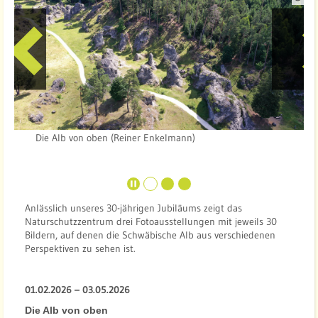
P
u
e
r
e
l
l
e
x
e
:
v
t
R
i
e
Die Alb von oben (Reiner Enkelmann)
i
o
n
e
u
r
Anlässlich unseres 30-jährigen Jubiläums zeigt das
E
s
Naturschutzzentrum drei Fotoausstellungen mit jeweils 30
n
Bildern, auf denen die Schwäbische Alb aus verschiedenen
k
Perspektiven zu sehen ist.
e
l
01.02.2026 – 03.05.2026
m
Die Alb von oben
a