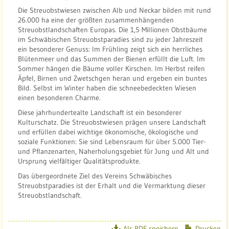
Die Streuobstwiesen zwischen Alb und Neckar bilden mit rund
26.000 ha eine der größten zusammenhängenden
Streuobstlandschaften Europas. Die 1,5 Millionen Obstbäume
im Schwäbischen Streuobstparadies sind zu jeder Jahreszeit
ein besonderer Genuss: Im Frühling zeigt sich ein herrliches
Blütenmeer und das Summen der Bienen erfüllt die Luft. Im
Sommer hängen die Bäume voller Kirschen. Im Herbst reifen
Äpfel, Birnen und Zwetschgen heran und ergeben ein buntes
Bild. Selbst im Winter haben die schneebedeckten Wiesen
einen besonderen Charme.
Diese jahrhundertealte Landschaft ist ein besonderer
Kulturschatz. Die Streuobstwiesen prägen unsere Landschaft
und erfüllen dabei wichtige ökonomische, ökologische und
soziale Funktionen: Sie sind Lebensraum für über 5.000 Tier-
und Pflanzenarten, Naherholungsgebiet für Jung und Alt und
Ursprung vielfältiger Qualitätsprodukte.
Das übergeordnete Ziel des Vereins Schwäbisches
Streuobstparadies ist der Erhalt und die Vermarktung dieser
Streuobstlandschaft.
Als PDF speichern
Drucken