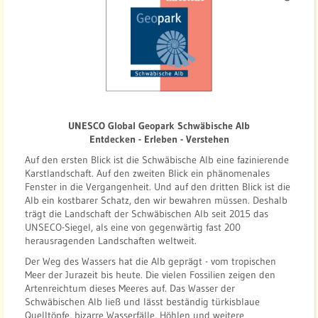
u
e
l
l
e
:
G
UNESCO Global Geopark Schwäbische Alb
e
Entdecken - Erleben - Verstehen
o
Auf den ersten Blick ist die Schwäbische Alb eine fazinierende
p
Karstlandschaft. Auf den zweiten Blick ein phänomenales
a
Fenster in die Vergangenheit. Und auf den dritten Blick ist die
r
Alb ein kostbarer Schatz, den wir bewahren müssen. Deshalb
k
trägt die Landschaft der Schwäbischen Alb seit 2015 das
UNSECO-Siegel, als eine von gegenwärtig fast 200
S
herausragenden Landschaften weltweit.
c
Der Weg des Wassers hat die Alb geprägt - vom tropischen
h
Meer der Jurazeit bis heute. Die vielen Fossilien zeigen den
w
Artenreichtum dieses Meeres auf. Das Wasser der
ä
Schwäbischen Alb ließ und lässt beständig türkisblaue
b
Quelltöpfe, bizarre Wasserfälle, Höhlen und weitere