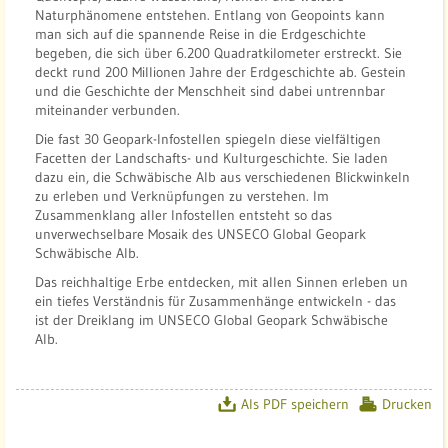
Naturphänomene entstehen. Entlang von Geopoints kann
i
man sich auf die spannende Reise in die Erdgeschichte
s
begeben, die sich über 6.200 Quadratkilometer erstreckt. Sie
c
deckt rund 200 Millionen Jahre der Erdgeschichte ab. Gestein
h
und die Geschichte der Menschheit sind dabei untrennbar
miteinander verbunden.
e
A
Die fast 30 Geopark-Infostellen spiegeln diese vielfältigen
Facetten der Landschafts- und Kulturgeschichte. Sie laden
l
dazu ein, die Schwäbische Alb aus verschiedenen Blickwinkeln
b
zu erleben und Verknüpfungen zu verstehen. Im
Zusammenklang aller Infostellen entsteht so das
unverwechselbare Mosaik des UNSECO Global Geopark
Schwäbische Alb.
Das reichhaltige Erbe entdecken, mit allen Sinnen erleben un
ein tiefes Verständnis für Zusammenhänge entwickeln - das
ist der Dreiklang im UNSECO Global Geopark Schwäbische
Alb.
Als PDF speichern
Drucken